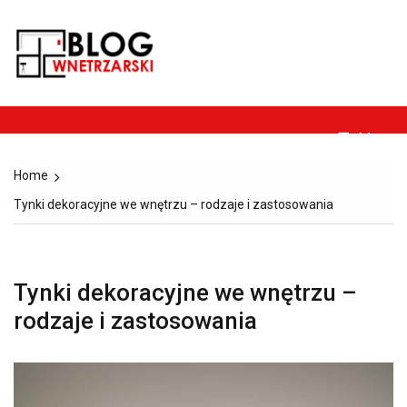
Skip
to
Blog-
content
Dom, ogród, remont,
wnetrzarski.pl
budownictwo i
architektura.
Menu
Home
Tynki dekoracyjne we wnętrzu – rodzaje i zastosowania
Tynki dekoracyjne we wnętrzu –
rodzaje i zastosowania