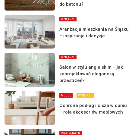
do betonu?
WNĘTRZE
Aranżacja mieszkania na Śląsku
– inspiracje i decyzje
WNĘTRZE
Salon w stylu angielskim – jak
zaprojektować elegancką
przestrzeń?
MEBLE
WNĘTRZE
Ochrona podłóg i cisza w domu
– rola akcesoriów meblowych
INFORMACJE