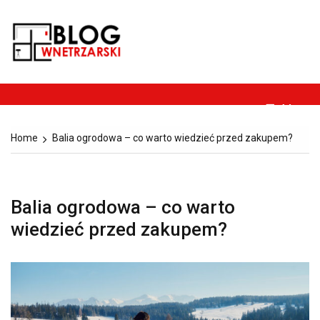
Skip
to
Blog-
content
Dom, ogród, remont,
wnetrzarski.pl
budownictwo i
architektura.
Menu
Home
Balia ogrodowa – co warto wiedzieć przed zakupem?
Balia ogrodowa – co warto
wiedzieć przed zakupem?