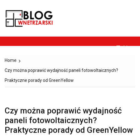
Skip
to
Blog-
content
Dom, ogród, remont,
wnetrzarski.pl
budownictwo i
architektura.
Menu
Home
Czy można poprawić wydajność paneli fotowoltaicznych?
Praktyczne porady od GreenYellow
Czy można poprawić wydajność
paneli fotowoltaicznych?
Praktyczne porady od GreenYellow