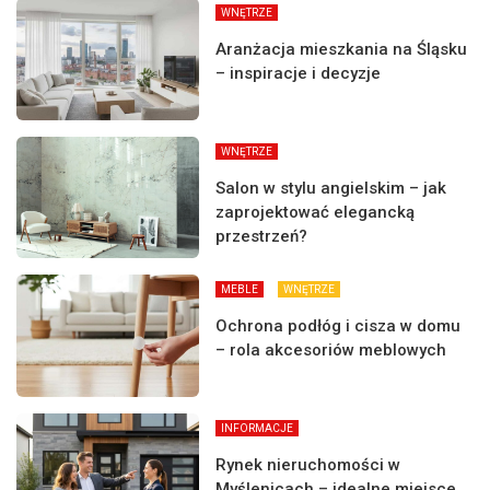
WNĘTRZE
Aranżacja mieszkania na Śląsku
– inspiracje i decyzje
WNĘTRZE
Salon w stylu angielskim – jak
zaprojektować elegancką
przestrzeń?
MEBLE
WNĘTRZE
Ochrona podłóg i cisza w domu
– rola akcesoriów meblowych
INFORMACJE
Rynek nieruchomości w
Myślenicach – idealne miejsce