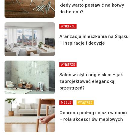
kiedy warto postawić na kotwy
do betonu?
WNĘTRZE
Aranżacja mieszkania na Śląsku
– inspiracje i decyzje
WNĘTRZE
Salon w stylu angielskim – jak
zaprojektować elegancką
przestrzeń?
MEBLE
WNĘTRZE
Ochrona podłóg i cisza w domu
– rola akcesoriów meblowych