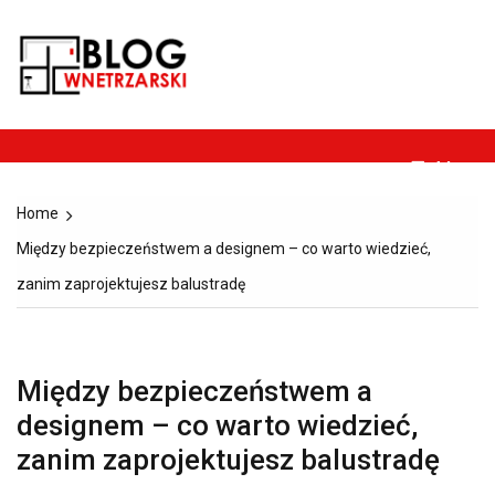
Skip
to
Blog-
content
Dom, ogród, remont,
wnetrzarski.pl
budownictwo i
architektura.
Menu
Home
Między bezpieczeństwem a designem – co warto wiedzieć,
zanim zaprojektujesz balustradę
Między bezpieczeństwem a
designem – co warto wiedzieć,
zanim zaprojektujesz balustradę