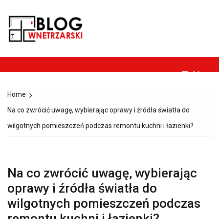
Skip
to
Blog-
content
Dom, ogród, remont,
wnetrzarski.pl
budownictwo i
architektura.
Menu
Home
Na co zwrócić uwagę, wybierając oprawy i źródła światła do
wilgotnych pomieszczeń podczas remontu kuchni i łazienki?
Na co zwrócić uwagę, wybierając
oprawy i źródła światła do
wilgotnych pomieszczeń podczas
remontu kuchni i łazienki?