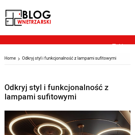
Skip
to
Blog-
content
Dom, ogród, remont,
wnetrzarski.pl
budownictwo i
architektura.
Menu
Home
Odkryj styl i funkcjonalność z lampami sufitowymi
Odkryj styl i funkcjonalność z
lampami sufitowymi