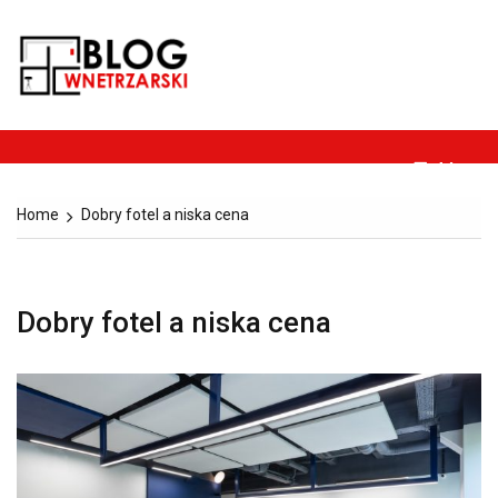
Skip
to
Blog-
content
Dom, ogród, remont,
wnetrzarski.pl
budownictwo i
architektura.
Menu
Home
Dobry fotel a niska cena
Dobry fotel a niska cena