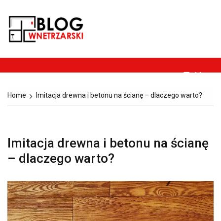
Skip
to
Blog-
content
Dom, ogród, remont,
wnetrzarski.pl
budownictwo i
architektura.
Menu
Home
Imitacja drewna i betonu na ścianę – dlaczego warto?
Imitacja drewna i betonu na ścianę
– dlaczego warto?