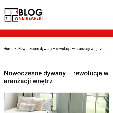
Skip
to
Blog-
content
Dom, ogród, remont,
wnetrzarski.pl
budownictwo i
architektura.
Menu
Home
Nowoczesne dywany – rewolucja w aranżacji wnętrz
Nowoczesne dywany – rewolucja w
aranżacji wnętrz