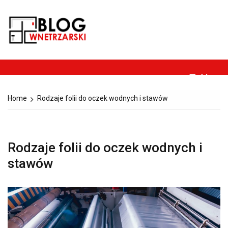
Skip
to
Blog-
content
Dom, ogród, remont,
wnetrzarski.pl
budownictwo i
architektura.
Menu
Home
Rodzaje folii do oczek wodnych i stawów
Rodzaje folii do oczek wodnych i
stawów