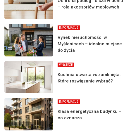
Ochrona podłóg i cisza w domu
– rola akcesoriów meblowych
INFORMACJE
Rynek nieruchomości w
Myślenicach – idealne miejsce
do życia
WNĘTRZE
Kuchnia otwarta vs zamknięta:
Które rozwiązanie wybrać?
INFORMACJE
Klasa energetyczna budynku –
co oznacza