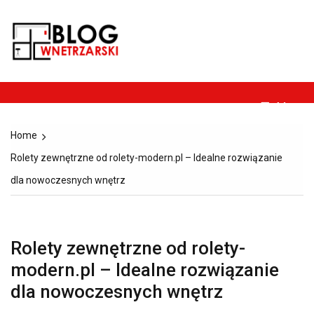
Skip
to
Blog-
content
Dom, ogród, remont,
wnetrzarski.pl
budownictwo i
architektura.
Menu
Home
Rolety zewnętrzne od rolety-modern.pl – Idealne rozwiązanie
dla nowoczesnych wnętrz
Rolety zewnętrzne od rolety-
modern.pl – Idealne rozwiązanie
dla nowoczesnych wnętrz