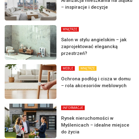
Aranżacja mieszkania na Śląsku
– inspiracje i decyzje
WNĘTRZE
Salon w stylu angielskim – jak
zaprojektować elegancką
przestrzeń?
MEBLE
WNĘTRZE
Ochrona podłóg i cisza w domu
– rola akcesoriów meblowych
INFORMACJE
Rynek nieruchomości w
Myślenicach – idealne miejsce
do życia