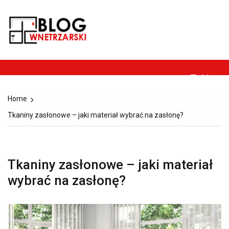
Skip
to
Blog-
content
Dom, ogród, remont,
wnetrzarski.pl
budownictwo i
architektura.
Menu
Home
Tkaniny zasłonowe – jaki materiał wybrać na zasłonę?
Tkaniny zasłonowe – jaki materiał
wybrać na zasłonę?